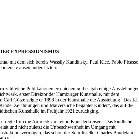
 mit dem sich bereits Wassily Kandinsky, Paul Klee, Pablo Picasso
 intensiv auseinandersetzten.
rn zahlreiche Publikationen erschienen und es gab einige Ausstellunge
 Lichtwark, erster Direktor der Hamburger Kunsthalle, mit dem
 Carl Götze zeigte er 1898 in der Kunsthalle die Ausstellung „Das Ki
 Kinde. Zeichnungen und Malversuche begabter Kinder“, das auf die
dtischen Kunsthalle im Frühjahr 1921 zurückging.
rregte früh die Aufmerksamkeit in Künstlerkreisen. Das kindliche
aneität und nicht zuletzt die Unbeschwertheit im Umgang mit
traktionsvermögen, das schon der Schriftsteller Charles Baudelaire
ulse.
en niederländischen Maler Constant und die Gruppe Cobra steht in der
n Auseinandersetzungen und ambivalenten Positionierungen von Paul Kl
ie Wege und Methoden der nachfolgenden Generation.
er berühmten theoretischen Schrift „Punkt und Linie zu Fläche“ an. Die
bildete die Grundlage seines Bauhaus-Unterrichts als Pädagoge.
er, Isabelle Jansen, Hannah Monyer, Jacopo Galimberti und Heribert