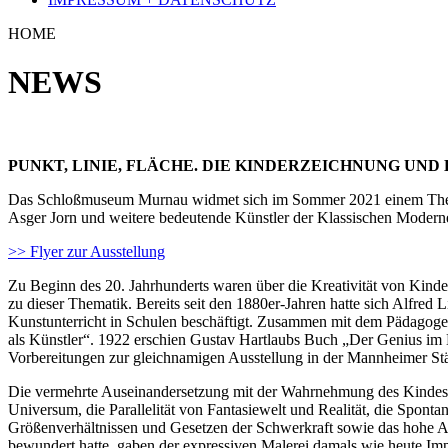
Das Schloßmuseum Murnau widmet sich im Sommer 2021 einem Thema,
Asger Jorn und weitere bedeutende Künstler der Klassischen Moderne
>> Flyer zur Ausstellung
Zu Beginn des 20. Jahrhunderts waren über die Kreativität von Kinde
zu dieser Thematik. Bereits seit den 1880er-Jahren hatte sich Alfred
Kunstunterricht in Schulen beschäftigt. Zusammen mit dem Pädagogen
als Künstler“. 1922 erschien Gustav Hartlaubs Buch „Der Genius im
Vorbereitungen zur gleichnamigen Ausstellung in der Mannheimer Stä
Die vermehrte Auseinandersetzung mit der Wahrnehmung des Kindes e
Universum, die Parallelität von Fantasiewelt und Realität, die Spont
Größenverhältnissen und Gesetzen der Schwerkraft sowie das hohe Abs
bewundert hatte, gaben der expressiven Malerei damals wie heute Imp
Die schicksalhafte Bedeutung naiv-kraftvoller Ausdrucksmittel für d
Ausstellung ebenso im Mittelpunkt, wie es auch um die lebenslange
geht. Arbeiten von Arnulf Rainer und A. R. Penck dokumentieren d
Der Titel der Ausstellung lehnt sich an Wassily Kandinskys Titel sein
1926 als Band 9 in der Bauhaus-Bücherreihe erschienene Publikation 
Zur Ausstellung erscheint ein Katalog mit Beiträgen von Pia Dornach
Riesenhuber.