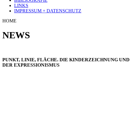
PUNKT, LINIE, FLÄCHE. DIE KINDERZEICHNUNG UND
DER EXPRESSIONISMUS
Wir nutzen Cookies auf unserer Website. Einige von ihnen sind
essenziell für den Betrieb der Seite, während andere uns helfen, diese
Website und die Nutzererfahrung zu verbessern (Tracking Cookies).
Sie können selbst entscheiden, ob Sie die Cookies zulassen möchten.
Bitte beachten Sie, dass bei einer Ablehnung womöglich nicht mehr
alle Funktionalitäten der Seite zur Verfügung stehen.
Akzeptieren
Weitere Informationen