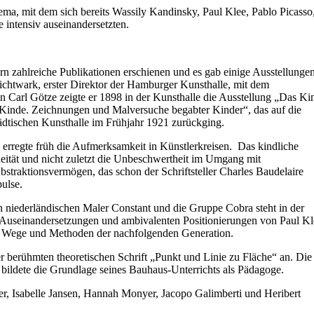
 mit dem sich bereits Wassily Kandinsky, Paul Klee, Pablo Picasso
 intensiv auseinandersetzten.
rn zahlreiche Publikationen erschienen und es gab einige Ausstellunge
 Lichtwark, erster Direktor der Hamburger Kunsthalle, mit dem
 Carl Götze zeigte er 1898 in der Kunsthalle die Ausstellung „Das Ki
 Kinde. Zeichnungen und Malversuche begabter Kinder“, das auf die
dtischen Kunsthalle im Frühjahr 1921 zurückging.
rregte früh die Aufmerksamkeit in Künstlerkreisen. Das kindliche
aneität und nicht zuletzt die Unbeschwertheit im Umgang mit
traktionsvermögen, das schon der Schriftsteller Charles Baudelaire
ulse.
en niederländischen Maler Constant und die Gruppe Cobra steht in der
n Auseinandersetzungen und ambivalenten Positionierungen von Paul Kl
ie Wege und Methoden der nachfolgenden Generation.
er berühmten theoretischen Schrift „Punkt und Linie zu Fläche“ an. Die
bildete die Grundlage seines Bauhaus-Unterrichts als Pädagoge.
er, Isabelle Jansen, Hannah Monyer, Jacopo Galimberti und Heribert