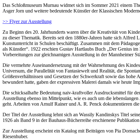
Das Schloßmuseum Murnau widmet sich im Sommer 2021 einem Thema,
Asger Jorn und weitere bedeutende Künstler der Klassischen Moderne
>> Flyer zur Ausstellung
Zu Beginn des 20. Jahrhunderts waren über die Kreativität von Kinde
zu dieser Thematik. Bereits seit den 1880er-Jahren hatte sich Alfred
Kunstunterricht in Schulen beschäftigt. Zusammen mit dem Pädagogen
als Künstler“. 1922 erschien Gustav Hartlaubs Buch „Der Genius im
Vorbereitungen zur gleichnamigen Ausstellung in der Mannheimer Stä
Die vermehrte Auseinandersetzung mit der Wahrnehmung des Kindes e
Universum, die Parallelität von Fantasiewelt und Realität, die Spont
Größenverhältnissen und Gesetzen der Schwerkraft sowie das hohe Abs
bewundert hatte, gaben der expressiven Malerei damals wie heute Imp
Die schicksalhafte Bedeutung naiv-kraftvoller Ausdrucksmittel für d
Ausstellung ebenso im Mittelpunkt, wie es auch um die lebenslange
geht. Arbeiten von Arnulf Rainer und A. R. Penck dokumentieren d
Der Titel der Ausstellung lehnt sich an Wassily Kandinskys Titel sein
1926 als Band 9 in der Bauhaus-Bücherreihe erschienene Publikation 
Zur Ausstellung erscheint ein Katalog mit Beiträgen von Pia Dornach
Riesenhuber.