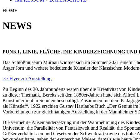
Das Schloßmuseum Murnau widmet sich im Sommer 2021 einem Thema,
Asger Jorn und weitere bedeutende Künstler der Klassischen Moderne
>> Flyer zur Ausstellung
Zu Beginn des 20. Jahrhunderts waren über die Kreativität von Kinde
zu dieser Thematik. Bereits seit den 1880er-Jahren hatte sich Alfred
Kunstunterricht in Schulen beschäftigt. Zusammen mit dem Pädagogen
als Künstler“. 1922 erschien Gustav Hartlaubs Buch „Der Genius im
Vorbereitungen zur gleichnamigen Ausstellung in der Mannheimer Stä
Die vermehrte Auseinandersetzung mit der Wahrnehmung des Kindes e
Universum, die Parallelität von Fantasiewelt und Realität, die Spont
Größenverhältnissen und Gesetzen der Schwerkraft sowie das hohe Abs
bewundert hatte, gaben der expressiven Malerei damals wie heute Imp
Die schicksalhafte Bedeutung naiv-kraftvoller Ausdrucksmittel für d
Ausstellung ebenso im Mittelpunkt, wie es auch um die lebenslange
geht. Arbeiten von Arnulf Rainer und A. R. Penck dokumentieren d
Der Titel der Ausstellung lehnt sich an Wassily Kandinskys Titel sein
1926 als Band 9 in der Bauhaus-Bücherreihe erschienene Publikation 
Zur Ausstellung erscheint ein Katalog mit Beiträgen von Pia Dornach
Riesenhuber.