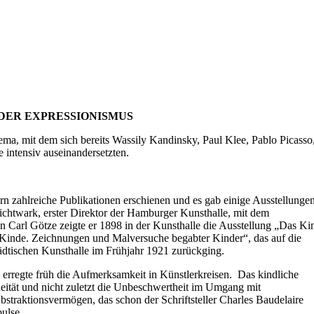
 mit dem sich bereits Wassily Kandinsky, Paul Klee, Pablo Picasso
 intensiv auseinandersetzten.
rn zahlreiche Publikationen erschienen und es gab einige Ausstellunge
 Lichtwark, erster Direktor der Hamburger Kunsthalle, mit dem
 Carl Götze zeigte er 1898 in der Kunsthalle die Ausstellung „Das Ki
 Kinde. Zeichnungen und Malversuche begabter Kinder“, das auf die
dtischen Kunsthalle im Frühjahr 1921 zurückging.
rregte früh die Aufmerksamkeit in Künstlerkreisen. Das kindliche
aneität und nicht zuletzt die Unbeschwertheit im Umgang mit
traktionsvermögen, das schon der Schriftsteller Charles Baudelaire
ulse.
en niederländischen Maler Constant und die Gruppe Cobra steht in der
n Auseinandersetzungen und ambivalenten Positionierungen von Paul Kl
ie Wege und Methoden der nachfolgenden Generation.
er berühmten theoretischen Schrift „Punkt und Linie zu Fläche“ an. Die
bildete die Grundlage seines Bauhaus-Unterrichts als Pädagoge.
er, Isabelle Jansen, Hannah Monyer, Jacopo Galimberti und Heribert