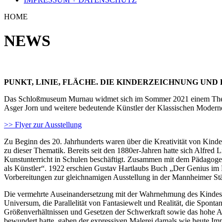
Das Schloßmuseum Murnau widmet sich im Sommer 2021 einem Thema,
Asger Jorn und weitere bedeutende Künstler der Klassischen Moderne
>> Flyer zur Ausstellung
Zu Beginn des 20. Jahrhunderts waren über die Kreativität von Kinde
zu dieser Thematik. Bereits seit den 1880er-Jahren hatte sich Alfred
Kunstunterricht in Schulen beschäftigt. Zusammen mit dem Pädagogen
als Künstler“. 1922 erschien Gustav Hartlaubs Buch „Der Genius im
Vorbereitungen zur gleichnamigen Ausstellung in der Mannheimer Stä
Die vermehrte Auseinandersetzung mit der Wahrnehmung des Kindes e
Universum, die Parallelität von Fantasiewelt und Realität, die Spont
Größenverhältnissen und Gesetzen der Schwerkraft sowie das hohe Abs
bewundert hatte, gaben der expressiven Malerei damals wie heute Imp
Die schicksalhafte Bedeutung naiv-kraftvoller Ausdrucksmittel für d
Ausstellung ebenso im Mittelpunkt, wie es auch um die lebenslange
geht. Arbeiten von Arnulf Rainer und A. R. Penck dokumentieren d
Der Titel der Ausstellung lehnt sich an Wassily Kandinskys Titel sein
1926 als Band 9 in der Bauhaus-Bücherreihe erschienene Publikation 
Zur Ausstellung erscheint ein Katalog mit Beiträgen von Pia Dornach
Riesenhuber.