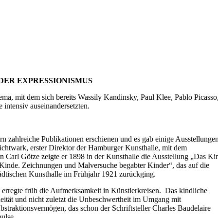
 mit dem sich bereits Wassily Kandinsky, Paul Klee, Pablo Picasso
 intensiv auseinandersetzten.
rn zahlreiche Publikationen erschienen und es gab einige Ausstellunge
 Lichtwark, erster Direktor der Hamburger Kunsthalle, mit dem
 Carl Götze zeigte er 1898 in der Kunsthalle die Ausstellung „Das Ki
 Kinde. Zeichnungen und Malversuche begabter Kinder“, das auf die
dtischen Kunsthalle im Frühjahr 1921 zurückging.
rregte früh die Aufmerksamkeit in Künstlerkreisen. Das kindliche
aneität und nicht zuletzt die Unbeschwertheit im Umgang mit
traktionsvermögen, das schon der Schriftsteller Charles Baudelaire
ulse.
en niederländischen Maler Constant und die Gruppe Cobra steht in der
n Auseinandersetzungen und ambivalenten Positionierungen von Paul Kl
ie Wege und Methoden der nachfolgenden Generation.
er berühmten theoretischen Schrift „Punkt und Linie zu Fläche“ an. Die
bildete die Grundlage seines Bauhaus-Unterrichts als Pädagoge.
er, Isabelle Jansen, Hannah Monyer, Jacopo Galimberti und Heribert