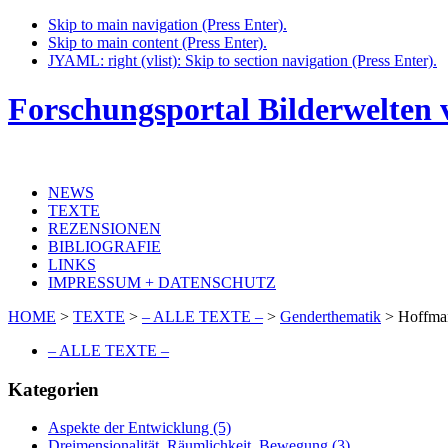
Skip to main navigation (Press Enter).
Skip to main content (Press Enter).
JYAML: right (vlist): Skip to section navigation (Press Enter).
Forschungsportal Bilderwelten
NEWS
TEXTE
REZENSIONEN
BIBLIOGRAFIE
LINKS
IMPRESSUM + DATENSCHUTZ
HOME
>
TEXTE
>
– ALLE TEXTE –
>
Genderthematik
>
Hoffman
– ALLE TEXTE –
Kategorien
Aspekte der Entwicklung (5)
Dreimensionalität, Räumlichkeit, Bewegung (3)